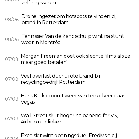
zelf regisseren
Drone ingezet om hotspots te vinden bij
08/08
brand in Rotterdam
Tennisser Van de Zandschulp wint na stunt
08/08
weer in Montréal
Morgan Freeman doet ook slechte films 'als ze
07/08
maar goed betalen'
Veel overlast door grote brand bij
07/08
recyclingbedrijf Rotterdam
Hans Klok droomt weer van terugkeer naar
07/08
Vegas
Wall Street sluit hoger na banencijfer VS,
07/08
Airbnb uitblinker
Excelsior wint openingsduel Eredivisie bij
07/08